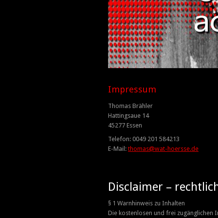
1
2
3
4
5
6
Impressum
Thomas Brähler
Hattingsaue 14
45277 Essen
Telefon: 0049 201 584213
E-Mail:
thomas@wat-hoersse.de
Disclaimer – rechtlic
§ 1 Warnhinweis zu Inhalten
Die kostenlosen und frei zugänglichen 