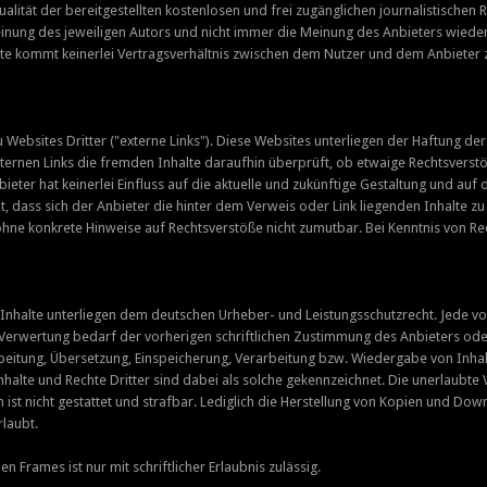
tualität der bereitgestellten kostenlosen und frei zugänglichen journalistische
nung des jeweiligen Autors und nicht immer die Meinung des Anbieters wieder.
lte kommt keinerlei Vertragsverhältnis zwischen dem Nutzer und dem Anbieter z
Websites Dritter ("externe Links"). Diese Websites unterliegen der Haftung der 
ternen Links die fremden Inhalte daraufhin überprüft, ob etwaige Rechtsvers
bieter hat keinerlei Einfluss auf die aktuelle und zukünftige Gestaltung und auf 
t, dass sich der Anbieter die hinter dem Verweis oder Link liegenden Inhalte zu
r ohne konkrete Hinweise auf Rechtsverstöße nicht zumutbar. Bei Kenntnis von 
n Inhalte unterliegen dem deutschen Urheber- und Leistungsschutzrecht. Jede 
 Verwertung bedarf der vorherigen schriftlichen Zustimmung des Anbieters oder 
rbeitung, Übersetzung, Einspeicherung, Verarbeitung bzw. Wiedergabe von Inh
halte und Rechte Dritter sind dabei als solche gekennzeichnet. Die unerlaubte 
n ist nicht gestattet und strafbar. Lediglich die Herstellung von Kopien und Do
rlaubt.
n Frames ist nur mit schriftlicher Erlaubnis zulässig.