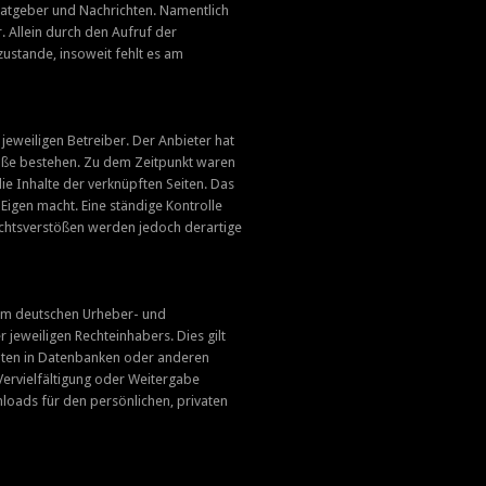
n Ratgeber und Nachrichten. Namentlich
 Allein durch den Aufruf der
ustande, insoweit fehlt es am
jeweiligen Betreiber. Der Anbieter hat
töße bestehen. Zu dem Zeitpunkt waren
die Inhalte der verknüpften Seiten. Das
 Eigen macht. Eine ständige Kontrolle
Rechtsverstößen werden jedoch derartige
vom deutschen Urheber- und
jeweiligen Rechteinhabers. Dies gilt
alten in Datenbanken oder anderen
Vervielfältigung oder Weitergabe
wnloads für den persönlichen, privaten