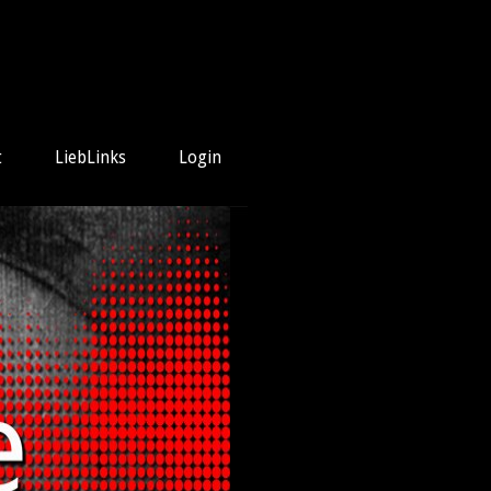
t
LiebLinks
Login